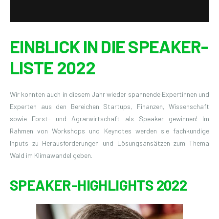
EINBLICK IN DIE SPEAKER-
LISTE 2022
Wir konnten auch in diesem Jahr wieder spannende Expertinnen und
Experten aus den Bereichen Startups, Finanzen, Wissenschaft
sowie Forst- und Agrarwirtschaft als Speaker gewinnen! Im
Rahmen von Workshops und Keynotes werden sie fachkundige
Inputs zu Herausforderungen und Lösungsansätzen zum Thema
Wald im Klimawandel geben.
SPEAKER-HIGHLIGHTS 2022