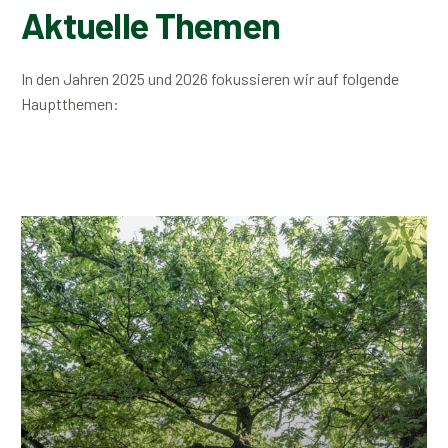
Schadensmanagement (Kalamitäten, Waldbrand)
Aktuelle Themen
CO2-Speicherung & natürliche Senken
Fachkräftemangel &
Ausbildung
Umweltmärkte & -Standards
Marktplätze für Waldprodukte
Schutz vor
Extremwetter-Ereignissen
In den Jahren 2025 und 2026 fokussieren wir auf folgende
Gemeinwohlökonomie
Hauptthemen:
Marktplätze für Waldleistungen