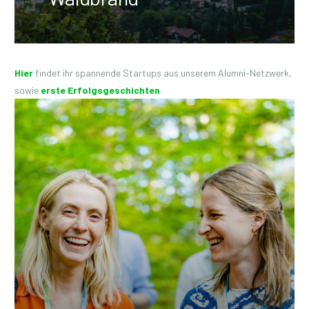
Hier
findet ihr spannende Startups aus unserem Alumni-Netzwerk,
sowie
erste Erfolgsgeschichten
.